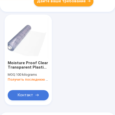
Дайте ваше требование
Moisture Proof Clear
Transparent Plastic
Sleeves PVC Heat
MOQ:
100 kilograms
Shrink Wrap Soft
Получить последнюю цену
Film
Контакт