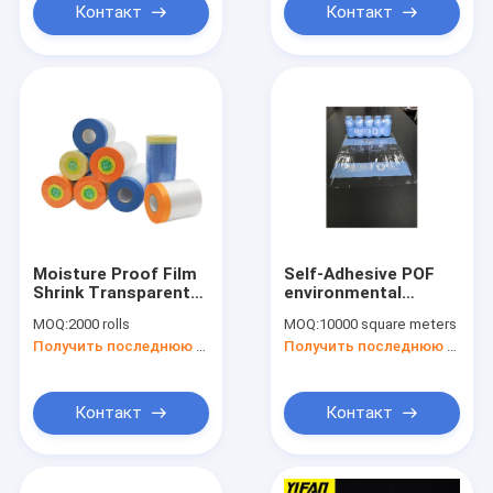
Контакт
Контакт
Moisture Proof Film
Self-Adhesive POF
Shrink Transparent
environmental
Automotive Yellow
protection heat
MOQ:
2000 rolls
MOQ:
10000 square meters
Tarpaulin Paper Paint
shrink film packaging
Получить последнюю цену
Получить последнюю цену
Sliver
materials
Контакт
Контакт