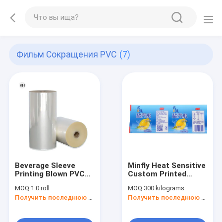
Фильм Сокращения PVC
(7)
Beverage Sleeve
Minfly Heat Sensitive
Printing Blown PVC
Custom Printed
Heat Shrinkable
Clear PVC Heat
MOQ:
1.0 roll
MOQ:
300 kilograms
Beverage Sleeves
Shrink Wrap Film
Получить последнюю цену
Получить последнюю цену
Shrink Film For
Sleeves Label For
Printing Clear Heat
Plastic Bottle Beer
Shrink Plastic Sheet
Cans