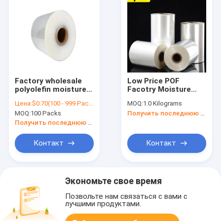
Factory wholesale
Low Price POF
polyolefin moisture
Facotry Moisture
proof heat sensitive
Proof Shrink Wrap
Цена:
$0.70(100 - 999 Packs) $0.60(>=1000 Packs)
MOQ:
1.0 Kilograms
clear pof shrink film
MOQ:
100 Packs
Получить последнюю цену
Получить последнюю цену
Контакт
Контакт
Экономьте свое время
Позвольте нам связаться с вами с
лучшими продуктами.